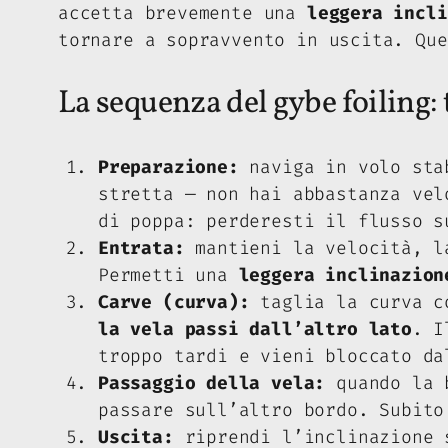
accetta brevemente una
leggera incli
tornare a sopravvento in uscita. Que
La sequenza del gybe foiling: 
Preparazione:
naviga in volo sta
stretta — non hai abbastanza vel
di poppa: perderesti il flusso s
Entrata:
mantieni la velocità, la
Permetti una
leggera inclinazion
Carve (curva):
taglia la curva c
la vela passi dall’altro lato
. I
troppo tardi e vieni bloccato da
Passaggio della vela:
quando la b
passare sull’altro bordo. Subit
Uscita:
riprendi l’inclinazione s