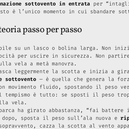
nazione sottovento in entrata
per “intagli
sto è l’unico momento in cui sbandare sot
teoria passo per passo
bile su un lasco o bolina larga.
Non iniz
ocità per uscire in sicurezza.
Non partire
ulla vela a metà manovra.
sca leggermente la scotta e inizia a gira
e sottovento
— è quella che genera la forz
on movimento fluido, spostando il peso ve
l tempismo è tutto: se sposti il peso tro
lla vela.
arca ha girato abbastanza, “fai battere i
o dopo, sposta il peso sull’ala nuova e
ri
opravvento, cazza la scotta al vento appa