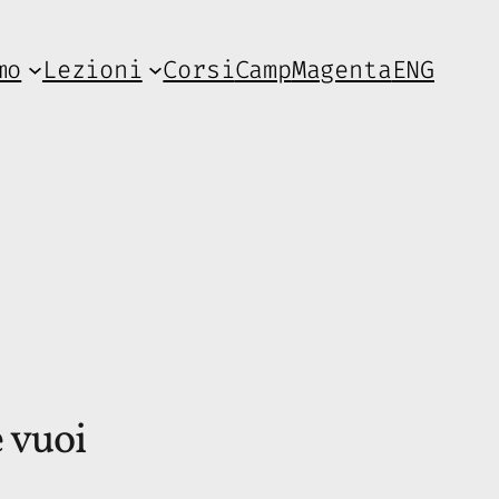
mo
Lezioni
Corsi
Camp
Magenta
ENG
e vuoi