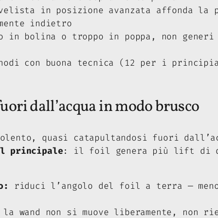
elista in posizione avanzata affonda la p
mente indietro
 in bolina o troppo in poppa, non generi 
odi con buona tecnica (12 per i principia
fuori dall’acqua in modo brusco
olento, quasi catapultandosi fuori dall’a
l principale
: il foil genera più lift di 
o:
riduci l’angolo del foil a terra — meno
la wand non si muove liberamente, non rie