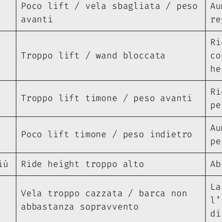
Poco lift / vela sbagliata / peso
Au
avanti
re
Ri
Troppo lift / wand bloccata
co
he
Ri
Troppo lift timone / peso avanti
pe
Au
Poco lift timone / peso indietro
pe
iù
Ride height troppo alto
Ab
La
Vela troppo cazzata / barca non
l’
abbastanza sopravvento
di