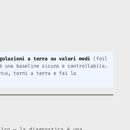
golazioni a terra su valori medi
(foil
à una baseline sicura e controllabile.
nca, torni a terra e fai la
fico — la diagnostica è una