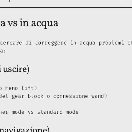
ra vs in acqua
cercare di correggere in acqua problemi c
a:
i uscire)
o meno lift)
del gear block o connessione wand)
ner mode vs standard mode
 navigazione)