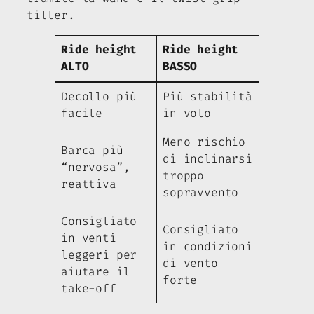
tiller.
Ride height
Ride height
ALTO
BASSO
Decollo più
Più stabilità
facile
in volo
Meno rischio
Barca più
di inclinarsi
“nervosa”,
troppo
reattiva
sopravvento
Consigliato
Consigliato
in venti
in condizioni
leggeri per
di vento
aiutare il
forte
take-off