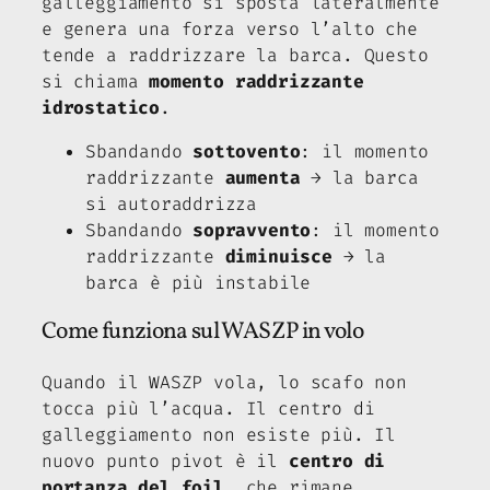
galleggiamento si sposta lateralmente
e genera una forza verso l’alto che
tende a raddrizzare la barca. Questo
si chiama
momento raddrizzante
idrostatico
.
Sbandando
sottovento
: il momento
raddrizzante
aumenta
→ la barca
si autoraddrizza
Sbandando
sopravvento
: il momento
raddrizzante
diminuisce
→ la
barca è più instabile
Come funziona sul WASZP in volo
Quando il WASZP vola, lo scafo non
tocca più l’acqua. Il centro di
galleggiamento non esiste più. Il
nuovo punto pivot è il
centro di
portanza del foil
, che rimane