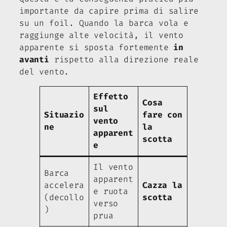
importante da capire prima di salire
su un foil. Quando la barca vola e
raggiunge alte velocità, il vento
apparente si sposta fortemente
in
avanti
rispetto alla direzione reale
del vento.
Effetto
Cosa
sul
Situazio
fare con
vento
ne
la
apparent
scotta
e
Il vento
Barca
apparent
accelera
Cazza la
e ruota
(decollo
scotta
verso
)
prua