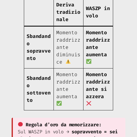
Deriva
WASZP in
tradizio
volo
nale
Momento
Momento
Sbandand
raddrizz
raddrizz
o
ante
ante
sopravve
diminuis
aumenta
nto
ce
Momento
Momento
Sbandand
raddrizz
raddrizz
o
ante
ante si
sottoven
aumenta
azzera
to
Regola d’oro da memorizzare:
Sul WASZP in volo →
sopravvento = sei