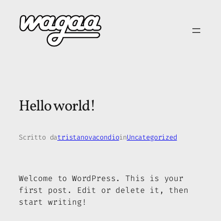
Vai
al
contenuto
Hello world!
Scritto da
tristanovacondio
in
Uncategorized
Welcome to WordPress. This is your
first post. Edit or delete it, then
start writing!