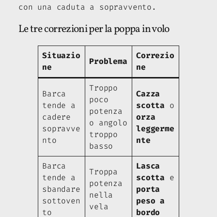
con una caduta a sopravvento.
Le tre correzioni per la poppa in volo
Situazio
Correzio
Problema
ne
ne
Troppo
Barca
Cazza
poco
tende a
scotta
o
potenza
cadere
orza
o angolo
sopravve
leggerme
troppo
nto
nte
basso
Barca
Lasca
Troppa
tende a
scotta
e
potenza
sbandare
porta
nella
sottoven
peso a
vela
to
bordo