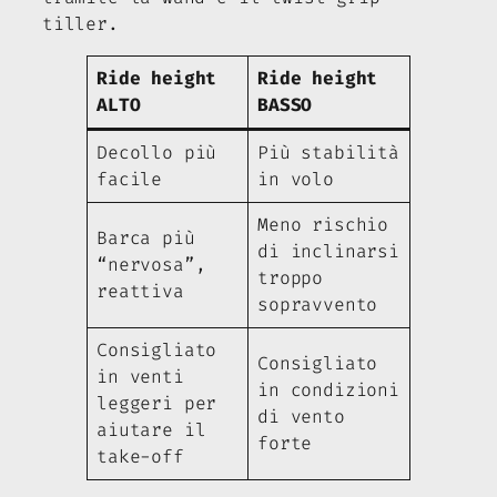
tiller.
Ride height
Ride height
ALTO
BASSO
Decollo più
Più stabilità
facile
in volo
Meno rischio
Barca più
di inclinarsi
“nervosa”,
troppo
reattiva
sopravvento
Consigliato
Consigliato
in venti
in condizioni
leggeri per
di vento
aiutare il
forte
take-off