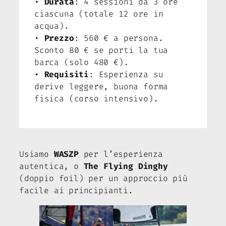
•
Durata
: 4 sessioni da 3 ore
ciascuna (totale 12 ore in
acqua).
•
Prezzo
: 560 € a persona.
Sconto 80 € se porti la tua
barca (solo 480 €).
•
Requisiti
: Esperienza su
derive leggere, buona forma
fisica (corso intensivo).
Usiamo
WASZP
per l’esperienza
autentica, o
The Flying Dinghy
(doppio foil) per un approccio più
facile ai principianti.