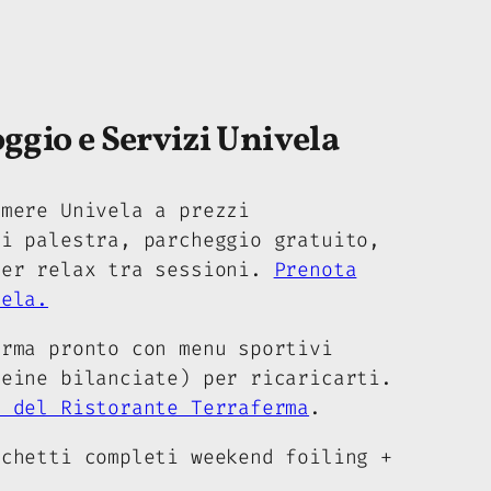
.
oggio e Servizi Univela
amere Univela a prezzi
ti palestra, parcheggio gratuito,
per relax tra sessioni.
Prenota
vela.
erma pronto con menu sportivi
teine bilanciate) per ricaricarti.
b del Ristorante Terraferma
.
cchetti completi weekend foiling +