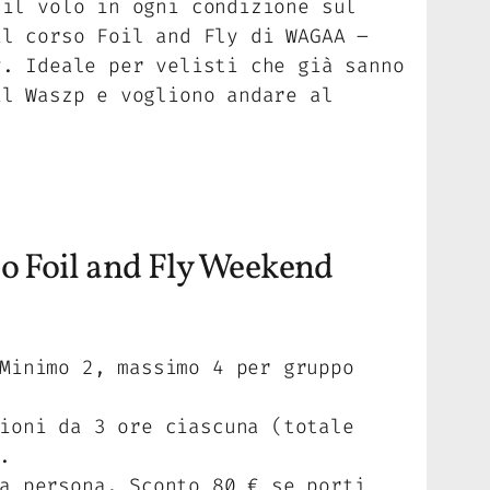
 il volo in ogni condizione sul
il corso Foil and Fly di WAGAA –
y. Ideale per velisti che già sanno
il Waszp e vogliono andare al
.
so Foil and Fly Weekend
Minimo 2, massimo 4 per gruppo
ioni da 3 ore ciascuna (totale
.
a persona. Sconto 80 € se porti