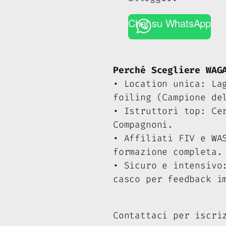
Chat su WhatsApp
Perché Scegliere WAG
• Location unica: La
foiling (Campione de
• Istruttori top: Ce
Compagnoni.
• Affiliati FIV e WA
formazione completa.
• Sicuro e intensivo
casco per feedback i
Contattaci per iscri