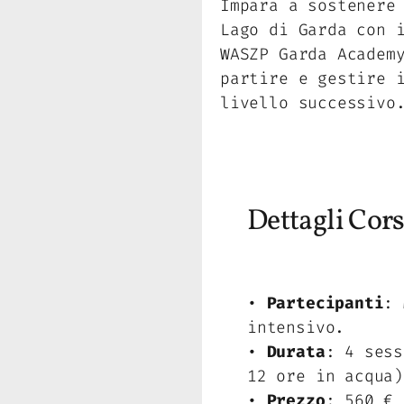
Impara a sostenere
Lago di Garda con 
WASZP Garda Academ
partire e gestire 
livello successivo
Dettagli Cor
•
Partecipanti
: 
intensivo.
•
Durata
: 4 sess
12 ore in acqua)
•
Prezzo
: 560 € 