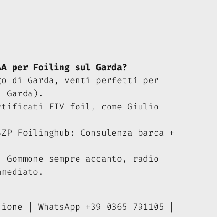
AA per Foiling sul Garda?
go di Garda, venti perfetti per
l Garda).
rtificati FIV foil, come Giulio
SZP Foilinghub: Consulenza barca +
: Gommone sempre accanto, radio
mmediato.
zione | WhatsApp +39 0365 791105 |