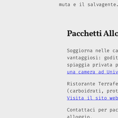
muta e il salvagente
Pacchetti All
Soggiorna nelle c
vantaggiosi: godi
spiaggia privata 
una camera ad Uni
Ristorante Terraf
(carboidrati, pro
Visita il sito we
Contattaci per pa
alloggio.