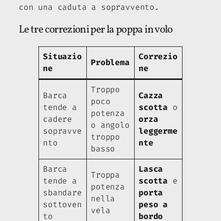
con una caduta a sopravvento.
Le tre correzioni per la poppa in volo
Situazio
Correzio
Problema
ne
ne
Troppo
Barca
Cazza
poco
tende a
scotta
o
potenza
cadere
orza
o angolo
sopravve
leggerme
troppo
nto
nte
basso
Barca
Lasca
Troppa
tende a
scotta
e
potenza
sbandare
porta
nella
sottoven
peso a
vela
to
bordo