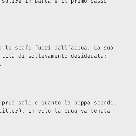
salire in barca è il primo passo
a lo scafo fuori dall’acqua. La sua
tità di sollevamento desiderata:
.
prua sale e quanto la poppa scende.
tiller
). In volo la prua va tenuta