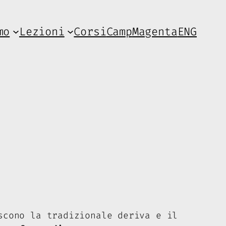
mo
Lezioni
Corsi
Camp
Magenta
ENG
scono la tradizionale deriva e il