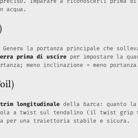
 preciso. Imparare a riconoscerli
prima
di 
n acqua.
)
 Genera la portanza principale che sollev
erra prima di uscire
per impostare la quan
rtanza; meno inclinazione = meno portanza
oil)
trim longitudinale
della barca: quanto la 
pola a twist sul tendalino (il
twist grip 
a per una traiettoria stabile e sicura.