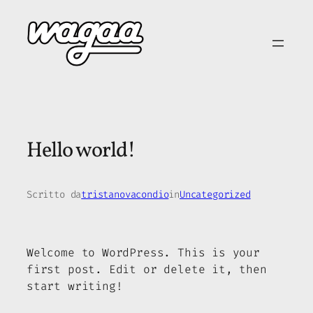
Vai
al
contenuto
Hello world!
Scritto da
tristanovacondio
in
Uncategorized
Welcome to WordPress. This is your
first post. Edit or delete it, then
start writing!